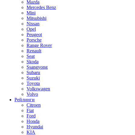
Mazda
Mercedes Benz
Mini
Mitsubishi
Nissan
Opel
Peugeot
Porsche
Range Rover
Renault
Seat
Skoda
Ssangyong
Subaru
Suzuki
Toyota
Volkswagen
Volvo
Рейлинги
Citroen
Fiat
Ford
Honda
Hyundai
KIA