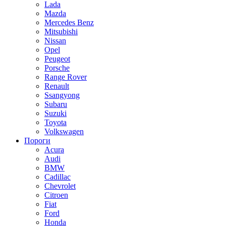
Lada
Mazda
Mercedes Benz
Mitsubishi
Nissan
Opel
Peugeot
Porsche
Range Rover
Renault
Ssangyong
Subaru
Suzuki
Toyota
Volkswagen
Пороги
Acura
Audi
BMW
Cadillac
Chevrolet
Citroen
Fiat
Ford
Honda