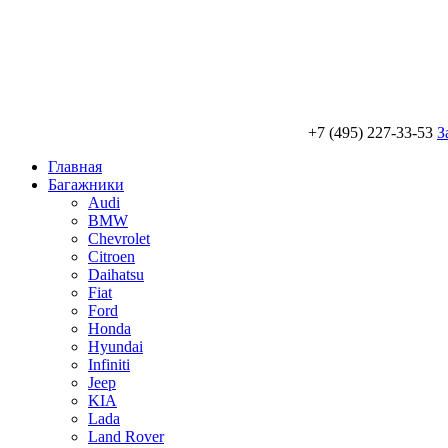
+7 (495) 227-33-53
З
Главная
Багажники
Audi
BMW
Chevrolet
Citroen
Daihatsu
Fiat
Ford
Honda
Hyundai
Infiniti
Jeep
KIA
Lada
Land Rover