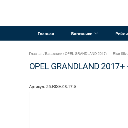
Перейти
к
Интернет
содержимому
магазин
"Can
Главная
Багажники
Рейли
Auto"
Главная
/
Багажники
/ OPEL GRANDLAND 2017+ — Rise Silve
OPEL GRANDLAND 2017+ — 
Артикул:
25.RISE.08.17.S