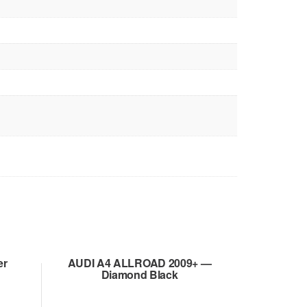
er
AUDI A4 ALLROAD 2009+ —
Diamond Black