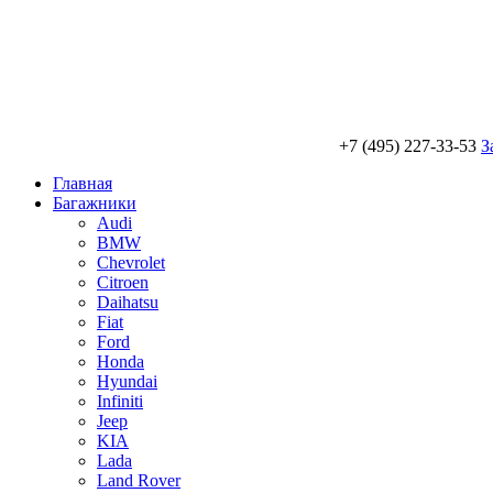
+7 (495) 227-33-53
З
Главная
Багажники
Audi
BMW
Chevrolet
Citroen
Daihatsu
Fiat
Ford
Honda
Hyundai
Infiniti
Jeep
KIA
Lada
Land Rover