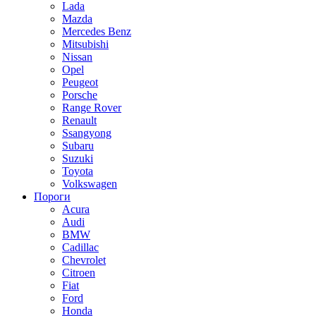
Lada
Mazda
Mercedes Benz
Mitsubishi
Nissan
Opel
Peugeot
Porsche
Range Rover
Renault
Ssangyong
Subaru
Suzuki
Toyota
Volkswagen
Пороги
Acura
Audi
BMW
Cadillac
Chevrolet
Citroen
Fiat
Ford
Honda