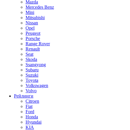
Mazda
Mercedes Benz
Mini
Mitsubishi
Nissan
Opel
Peugeot
Porsche
Range Rover
Renault
Seat
Skoda
Ssangyong
Subaru
Suzuki
Toyota
Volkswagen
Volvo
Рейлинги
Citroen
Fiat
Ford
Honda
Hyundai
KIA