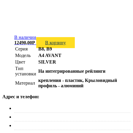
В наличии
12490,00
Р
В корзину
Серия
B8, B9
Модель
A4 AVANT
Цвет
SILVER
Тип
На интегрированные рейлинги
установки
крепления - пластик, Крыловидный
Материал
профиль - алюминий
Адрес и телефон:
г. Москва, ул. Адмирала Макарова д. 2, стр. 14
+7 (495) 227-33-53
info@canauto.ru