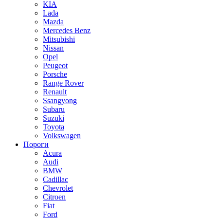
KIA
Lada
Mazda
Mercedes Benz
Mitsubishi
Nissan
Opel
Peugeot
Porsche
Range Rover
Renault
Ssangyong
Subaru
Suzuki
Toyota
Volkswagen
Пороги
Acura
Audi
BMW
Cadillac
Chevrolet
Citroen
Fiat
Ford