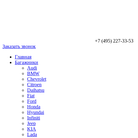
+7 (495) 227-33-53
Заказать звонок
Главная
Багажники
Audi
BMW
Chevrolet
Citroen
Daihatsu
Fiat
Ford
Honda
Hyundai
Infiniti
Jeep
KIA
Lada