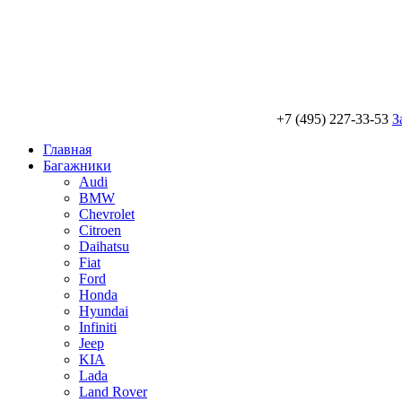
+7 (495) 227-33-53
З
Главная
Багажники
Audi
BMW
Chevrolet
Citroen
Daihatsu
Fiat
Ford
Honda
Hyundai
Infiniti
Jeep
KIA
Lada
Land Rover