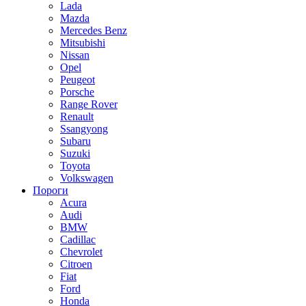
Lada
Mazda
Mercedes Benz
Mitsubishi
Nissan
Opel
Peugeot
Porsche
Range Rover
Renault
Ssangyong
Subaru
Suzuki
Toyota
Volkswagen
Пороги
Acura
Audi
BMW
Cadillac
Chevrolet
Citroen
Fiat
Ford
Honda