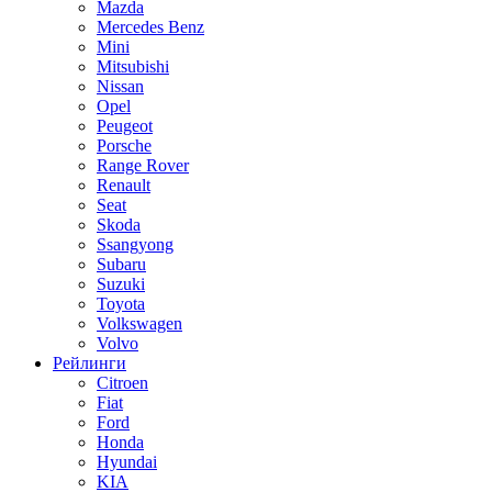
Mazda
Mercedes Benz
Mini
Mitsubishi
Nissan
Opel
Peugeot
Porsche
Range Rover
Renault
Seat
Skoda
Ssangyong
Subaru
Suzuki
Toyota
Volkswagen
Volvo
Рейлинги
Citroen
Fiat
Ford
Honda
Hyundai
KIA