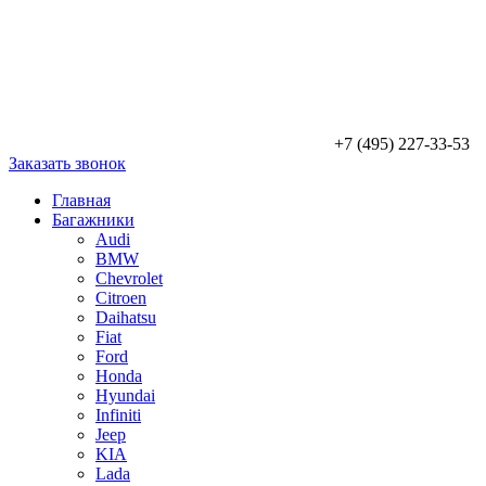
+7 (495) 227-33-53
Заказать звонок
Главная
Багажники
Audi
BMW
Chevrolet
Citroen
Daihatsu
Fiat
Ford
Honda
Hyundai
Infiniti
Jeep
KIA
Lada