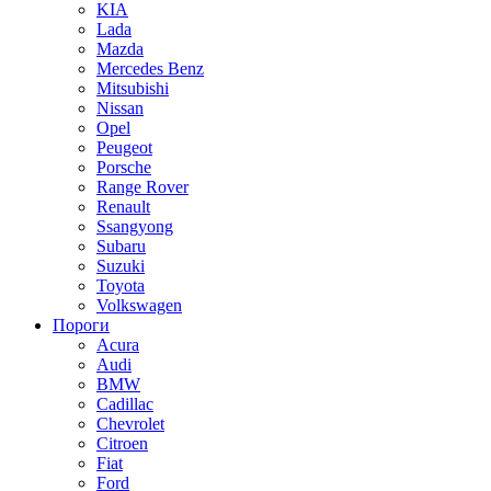
KIA
Lada
Mazda
Mercedes Benz
Mitsubishi
Nissan
Opel
Peugeot
Porsche
Range Rover
Renault
Ssangyong
Subaru
Suzuki
Toyota
Volkswagen
Пороги
Acura
Audi
BMW
Cadillac
Chevrolet
Citroen
Fiat
Ford