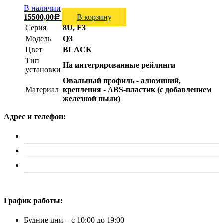
В наличии
15500,00
В корзину
Р
Серия
8U, F3
Модель
Q3
Цвет
BLACK
Тип
На интегрированные рейлинги
установки
Овальный профиль - алюминий,
Материал
крепления - ABS-пластик (с добавлением
железной пыли)
Адрес и телефон:
г. Москва, ул. Адмирала Макарова д. 2, стр. 14
+7 (495) 227-33-53
info@canauto.ru
График работы:
Будние дни – с 10:00 до 19:00