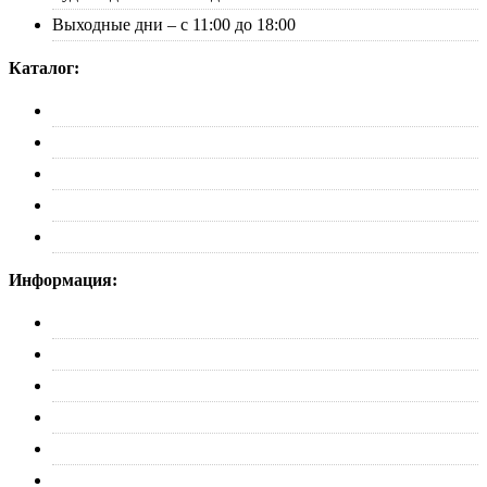
Выходные дни – с 11:00 до 18:00
Каталог:
Багажники
Рейлинги
Пороги
Автобоксы
Коврики
Информация:
О нас
Партнерам
Оплата
Доставка
Обмен и возврат
Политика конфиденциальности