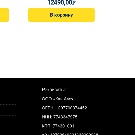
12490,00
Р
В корзину
Реквизиты:
ООО «Кан Авто
ОГРН: 1207700374452
ИНН: 7743347975
КПП: 774301001
р/с: 40702810301630000268