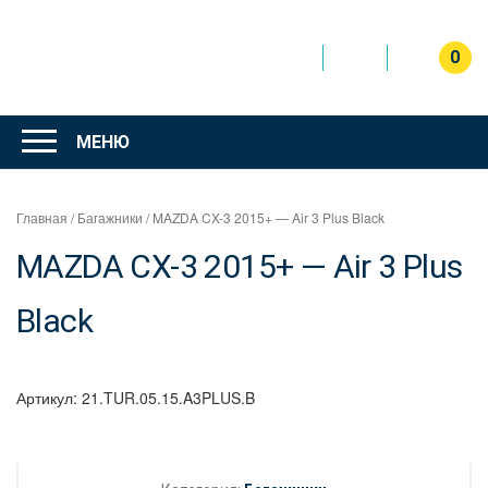
Перейти
к
содержимому
0
Интернет
магазин
МЕНЮ
"Can Auto"
Главная
/
Багажники
/ MAZDA CX-3 2015+ — Air 3 Plus Black
MAZDA CX-3 2015+ — Air 3 Plus
Black
Артикул:
21.TUR.05.15.A3PLUS.B