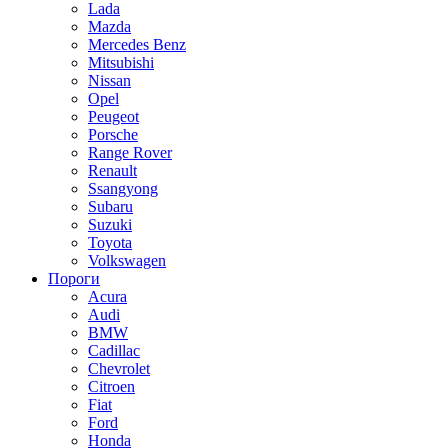
Lada
Mazda
Mercedes Benz
Mitsubishi
Nissan
Opel
Peugeot
Porsche
Range Rover
Renault
Ssangyong
Subaru
Suzuki
Toyota
Volkswagen
Пороги
Acura
Audi
BMW
Cadillac
Chevrolet
Citroen
Fiat
Ford
Honda