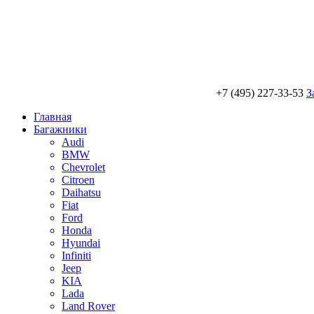
+7 (495) 227-33-53
З
Главная
Багажники
Audi
BMW
Chevrolet
Citroen
Daihatsu
Fiat
Ford
Honda
Hyundai
Infiniti
Jeep
KIA
Lada
Land Rover