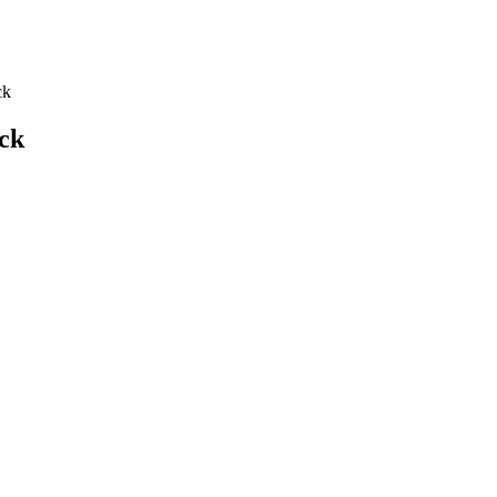
ck
ck