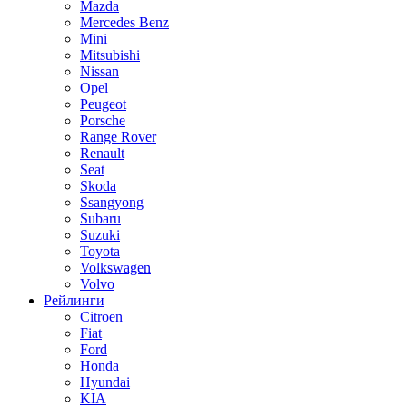
Mazda
Mercedes Benz
Mini
Mitsubishi
Nissan
Opel
Peugeot
Porsche
Range Rover
Renault
Seat
Skoda
Ssangyong
Subaru
Suzuki
Toyota
Volkswagen
Volvo
Рейлинги
Citroen
Fiat
Ford
Honda
Hyundai
KIA