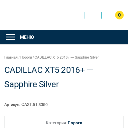
Перейти
к
содержимому
0
Интернет
магазин
МЕНЮ
"Can Auto"
Главная
/
Пороги
/ CADILLAC XT5 2016+ — Sapphire Silver
CADILLAC XT5 2016+ —
Sapphire Silver
Артикул:
CAXT.51.3350
Категория:
Пороги