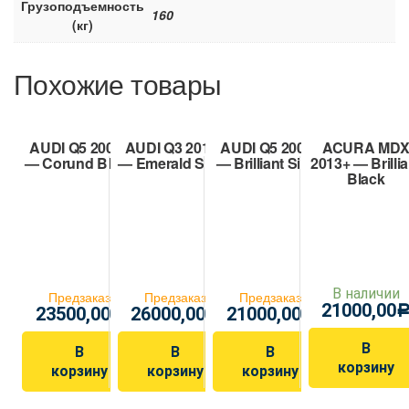
Грузоподъемность
160
(кг)
Похожие товары
AUDI Q5 2008+
AUDI Q3 2011+
AUDI Q5 2008+
ACURA MD
— Corund Black
— Emerald Silver
— Brilliant Silver
2013+ — Brillia
Black
В наличии
Предзаказ
Предзаказ
Предзаказ
21000,00
23500,00
26000,00
21000,00
Р
Р
Р
В
В
В
В
корзину
корзину
корзину
корзину